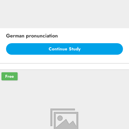
German pronunciation
Continue Study
Free