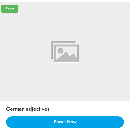
Free
German adjectives
Enroll Now