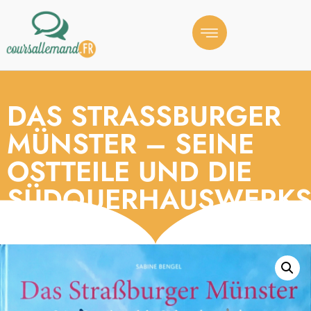
DAS STRASSBURGER M
ÜNSTER – SEINE O
STTEILE UND DIE S
ÜDQUERHAUSWERKST