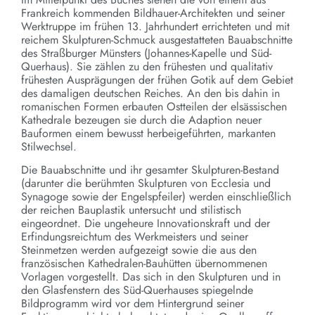
Frankreich kommenden Bildhauer-Architekten und seiner
Werktruppe im frühen 13. Jahrhundert errichteten und mit
reichem Skulpturen-Schmuck ausgestatteten Bauabschnitte
des Straßburger Münsters (Johannes-Kapelle und Süd-
Querhaus). Sie zählen zu den frühesten und qualitativ
frühesten Ausprägungen der frühen Gotik auf dem Gebiet
des damaligen deutschen Reiches. An den bis dahin in
romanischen Formen erbauten Ostteilen der elsässischen
Kathedrale bezeugen sie durch die Adaption neuer
Bauformen einem bewusst herbeigeführten, markanten
Stilwechsel.
Die Bauabschnitte und ihr gesamter Skulpturen-Bestand
(darunter die berühmten Skulpturen von Ecclesia und
Synagoge sowie der Engelspfeiler) werden einschließlich
der reichen Bauplastik untersucht und stilistisch
eingeordnet. Die ungeheure Innovationskraft und der
Erfindungsreichtum des Werkmeisters und seiner
Steinmetzen werden aufgezeigt sowie die aus den
französischen Kathedralen-Bauhütten übernommenen
Vorlagen vorgestellt. Das sich in den Skulpturen und in
den Glasfenstern des Süd-Querhauses spiegelnde
Bildprogramm wird vor dem Hintergrund seiner