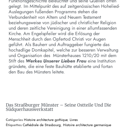
Funktionsgeschichte beleuchtet und seine Quellen offen
gelegt. Im Mittelpunkt des auf zeitgenössischen Hohelied-
Auslegungen fußenden Programms stehen die
Verbundenheit von Altem und Neuem Testament
beziehungsweise von jüdischer und christlicher Religion
und deren zeitliche Vereinigung in einer allumfassenden
Kirche. Am Engelspfeiler wird die Erlösung der
Menschheit durch den Opfertod Christi vor Augen
geführt. Als Bauherr und Auftraggeber fungierte das
hochadlige Domkapitel, welche zur besseren Verwaltung
und Organisation des Münsterhauses 1210/20 mit dem
Stift des
Werkes Unserer Lieben Frau
eine Institution
gründete, die eine feste Bauhütte etablierte und fortan
den Bau des Münsters leitete.
Das Straßburger Münster – Seine Ostteile Und Die
Südquerhauswerkstatt
Catégories
Histoire architecture gothique
,
Livres
Étiquettes
Cathédrale de Strasbourg
,
Histoire architecture germanique