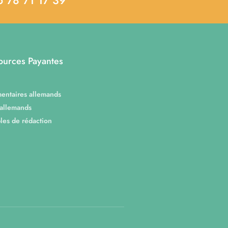
ources Payantes
entaires allemands
 allemands
es de rédaction